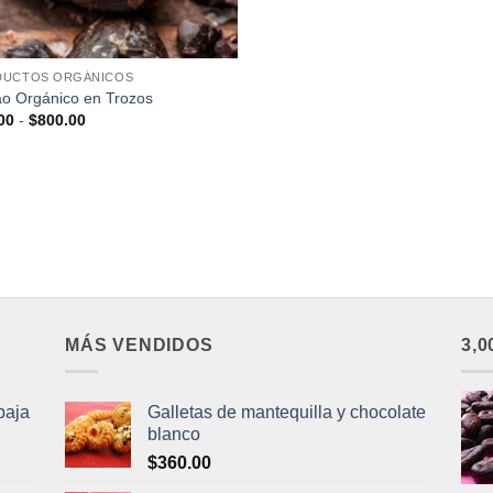
DUCTOS ORGÁNICOS
o Orgánico en Trozos
Rango
00
-
$
800.00
de
precios:
desde
$25.00
hasta
$800.00
MÁS VENDIDOS
3,
baja
Galletas de mantequilla y chocolate
blanco
$
360.00