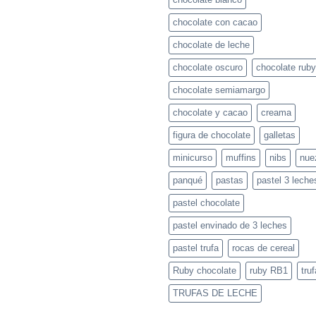
Chocolate
Vida
Tu
y
chocolate con cacao
Íntima:
Presión
los
El
Arterial?
perros
chocolate de leche
Poder
del
chocolate oscuro
chocolate ruby
Óxido
Nítrico
chocolate semiamargo
chocolate y cacao
creama
figura de chocolate
galletas
minicurso
muffins
nibs
nue
panqué
pastas
pastel 3 leche
pastel chocolate
pastel envinado de 3 leches
pastel trufa
rocas de cereal
Ruby chocolate
ruby RB1
truf
TRUFAS DE LECHE