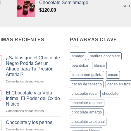
l
Chocolate Semiamargo
son
$
120.00
TIMAS RECIENTES
PALABRAS CLAVE
amargo
barritas chocolate
¿Sabías que el Chocolate
Negro Podría Ser un
beantobar
blanco
Aliado para Tu Presión
Arterial?
blanco con galleta
cacao
en
Comentarios desactivados
cacao de tabasco
cacao en troz
¿Sabías
que
El Chocolate y tu Vida
chocoalte rosa
chocolate
el
Íntima: El Poder del Óxido
Chocolate
chocolate a granel
Nítrico
Negro
en
Comentarios desactivados
Podría
chocolate amargo
El
Ser
Chocolate
un
chocolate artesanal
Chocolate y los perros
y
Aliado
en
Comentarios desactivados
tu
chocolate blanco
para