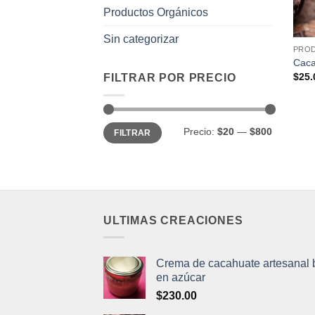
Productos Orgánicos
Sin categorizar
PRO
Caca
$
25.
FILTRAR POR PRECIO
Precio
Precio
Precio:
$20
—
$800
FILTRAR
mínimo
máximo
ULTIMAS CREACIONES
Crema de cacahuate artesanal 
en azúcar
$
230.00