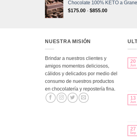
Chocolate 100% KETO a Grane
Rango
$
175.00
-
$
855.00
de
precios:
desde
$175.00
NUESTRA MISIÓN
UL
hasta
$855.00
Brindar a nuestros clientes y
20
amigos momentos deliciosos,
Jun
cálidos y delicados por medio del
consumo de nuestros productos
en chocolatería y repostería fina.
13
Jun
27
Sep