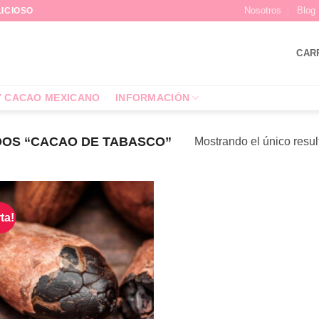
Nosotros
Blog
LICIOSO
CAR
Y CACAO MEXICANO
INFORMACIÓN
OS “CACAO DE TABASCO”
Mostrando el único resu
ta!
Añadir
a la
lista de
deseos